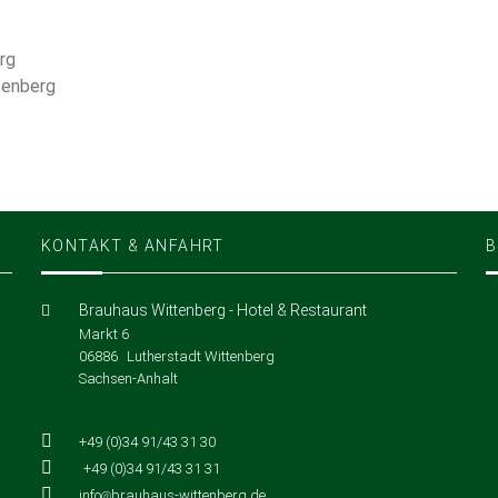
KONTAKT & ANFAHRT
B
Brauhaus Wittenberg - Hotel & Restaurant
Markt 6
06886
Lutherstadt Wittenberg
Sachsen-Anhalt
+49 (0)34 91/43 31 30
+49 (0)34 91/43 31 31
info
brauhaus-wittenberg
de