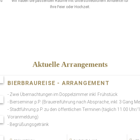
nd
Wir haben die passenden Räume mit unterschiedlichem Ambiente für
Ihre Feier oder Hochzeit.
Aktuelle Arrangements
BIERBRAUREISE - ARRANGEMENT
- Zwei Übernachtungen im Doppelzimmer inkl. Frühstück
- Bierseminar p.P. (Brauereiführung nach Absprache, inkl. 3 Gang 
- Stadtführung p.P. zu den öffentlichen Terminen (täglich 11.00 Uhr/
Voranmeldung)
- Begrüßungsgetränk