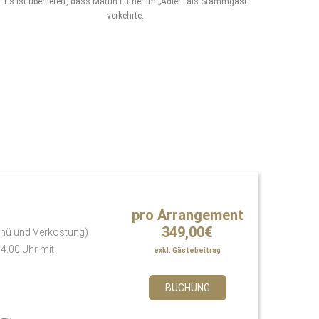
Es ist überliefert, dass Martin Luther im „Adler“ als Stammgast
verkehrte.
pro Arrangement
349,00€
Menü und Verkostung)
14.00 Uhr mit
exkl. Gästebeitrag
BUCHUNG