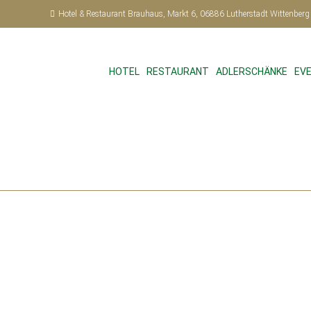
Hotel & Restaurant Brauhaus, Markt 6, 06886 Lutherstadt Wittenberg
HOTEL
RESTAURANT
ADLERSCHÄNKE
EV