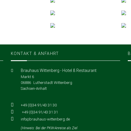
KONTAKT & ANFAHRT
B
Brauhaus Wittenberg - Hotel & Restaurant
Markt 6
06886
Lutherstadt Wittenberg
Sachsen-Anhalt
+49 (0)34 91/43 31 30
+49 (0)34 91/43 31 31
info
brauhaus-wittenberg
de
(Hinweis: Bei der PKW-Anreise als Ziel