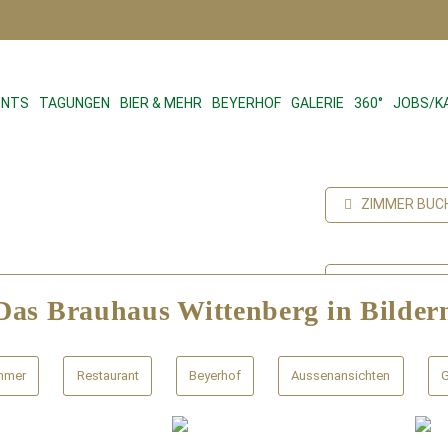
ENTS
TAGUNGEN
BIER & MEHR
BEYERHOF
GALERIE
360°
JOBS/K
ZIMMER BUC
TISCHRESER
Das Brauhaus Wittenberg in Bilder
GUTSCHEINE
mmer
Restaurant
Beyerhof
Aussenansichten
G