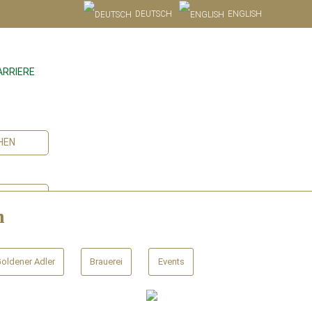
DEUTSCH
ENGLISH
ARRIERE
HEN
VIERUNG
n
oldener Adler
Brauerei
Events