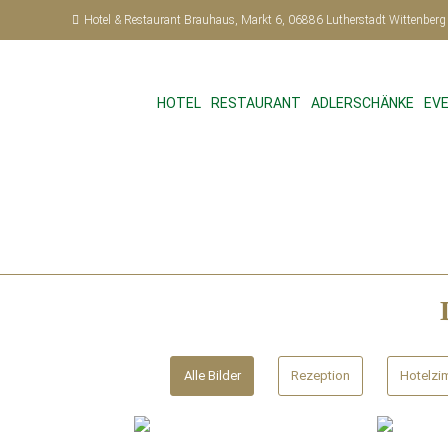
Hotel & Restaurant Brauhaus, Markt 6, 06886 Lutherstadt Wittenberg
HOTEL
RESTAURANT
ADLERSCHÄNKE
EV
Alle Bilder
Rezeption
Hotelzi